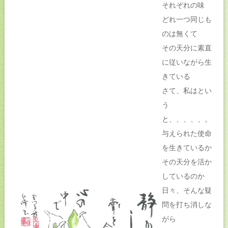
それぞれの味
どれ一つ同じも
のは無くて
その天分に素直
に従いながら生
きている
さて、私はとい
う
と、、、、、。
与えられた使命
を生きているか
その天分を活か
しているのか
日々、そんな疑
問を打ち消しな
がら