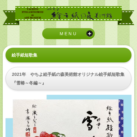
MENU
絵手紙短歌集
2021年 やちよ絵手紙の森美術館オリジナル絵手紙短歌集
『雪椿～冬編～』