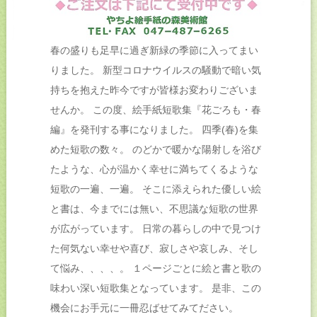
春の盛りも足早に過ぎ新緑の季節に入ってまい
りました。 新型コロナウイルスの騒動で暗い気
持ちを抱えた昨今ですが皆様お変わりございま
せんか。 この度、絵手紙短歌集『花ごろも・春
編』を発刊する事になりました。 四季(春)を集
めた短歌の数々。 のどかで暖かな陽射しを浴び
たような、心が温かく幸せに満ちてくるような
短歌の一遍、一遍。 そこに添えられた優しい絵
と書は、今までには無い、不思議な短歌の世界
が広がっています。 日常の暮らしの中で見つけ
た何気ない幸せや喜び、寂しさや哀しみ、そし
て悩み、、、、。 １ページごとに絵と書と歌の
味わい深い短歌集となっています。 是非、この
機会にお手元に一冊忍ばせてみてださい。