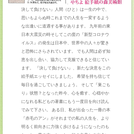
決して負けない』人間（ひと）は一生の中で、
思いもよらぬ時これまでの人生を一変するよう
な出逢いに道遇する事があります。 九年前の東
日本大震災の時そしてこの度の『新型コロナウ
イルス』の発生は日本中、世界中の人々が驚き
と恐怖にさらされています。 でも人間は必ず知
恵を出し合い、協力して克服できると信じてい
ます。 『決して負けない』、新たな決意をこの
絵手紙エッセイにしました。 希望を持ち信じて
毎日を過ごしていきましょう。 そして『巣ごも
り』状態？となった昨今、心を癒す、心穏やか
になれる私どもの著書にもう一度目を向け読ん
でみて下さい。 ある日、私が出会った一冊の本
『赤毛のアン』がそれまでの私の人生を、より
明るく前向きに力強く歩けるようになったのも