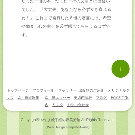
たった一冊の本、たった一行の文章との出会い
でした。 『大丈夫、あなたなら必ず立ち直れる
わ！』 これまで発行した６冊の著書には、希望
や励まし心の幸せを必ず感じてもらえるはずで
す。
↑
トップページ
プロフィール
ギャラリー
出版物のご紹介
オリジナルグ
ッズ
絵手紙短歌集
絵手紙エッセー
美術館情報
ブログ
教室のご案
内
リンク
お問い合わせ
Copyright©
やちよ絵手紙の森美術館
All Rights Reserved.
《Web Design:Template-Party》