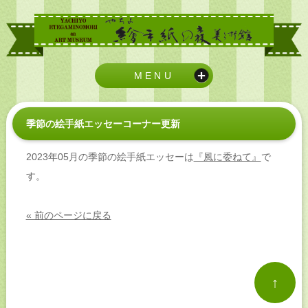
MENU
季節の絵手紙エッセーコーナー更新
2023年05月の季節の絵手紙エッセーは
『風に委ねて』
で
す。
« 前のページに戻る
↑