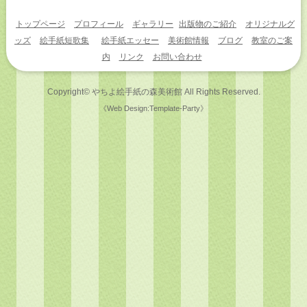
トップページ
プロフィール
ギャラリー
出版物のご紹介
オリジナルグ
ッズ
絵手紙短歌集
絵手紙エッセー
美術館情報
ブログ
教室のご案
内
リンク
お問い合わせ
Copyright©
やちよ絵手紙の森美術館
All Rights Reserved.
《Web Design:Template-Party》